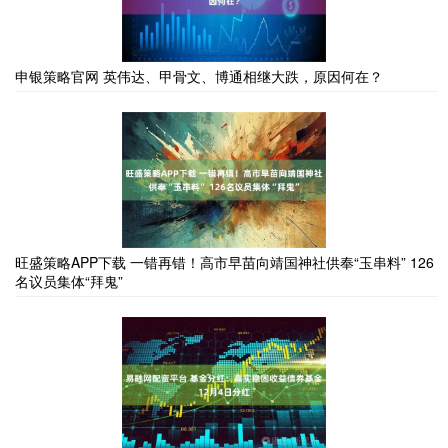
申银策略官网 英伟达、甲骨文、博通相继大跌，原因何在？
旺盛策略APP下载 一错再错！高市早苗向靖国神社供奉“玉串料” 126
名议员集体“拜鬼”