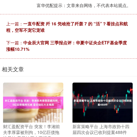
富华优配提示：文章来自网络，不代表本站观点。
上一篇：
一直牛配资 歼 16 凭啥抢了歼轰 7 的 “活”？看挂点和航
程，空军不宠它宠谁
下一篇：
中金辰大官网 三季报点评：华夏中证央企ETF基金季度
涨幅10.71%
相关文章
财汇盈配资平台 突发！李湘前
新富策略平台 上海市政协十四
夫李厚霖被刑拘，10亿巨债拖
届四次会议已收到提案488件