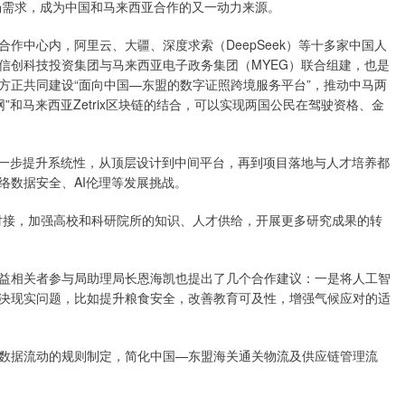
场需求，成为中国和马来西亚合作的又一动力来源。
作中心内，阿里云、大疆、深度求索（DeepSeek）等十多家中国人
信创科技投资集团与马来西亚电子政务集团（MYEG）联合组建，也是
方正共同建设“面向中国—东盟的数字证照跨境服务平台”，推动中马两
”和马来西亚Zetrix区块链的结合，可以实现两国公民在驾驶资格、金
进一步提升系统性，从顶层设计到中间平台，再到项目落地与人才培养都
络数据安全、AI伦理等发展挑战。
对接，加强高校和科研院所的知识、人才供给，开展更多研究成果的转
益相关者参与局助理局长恩海凯也提出了几个合作建议：一是将人工智
决现实问题，比如提升粮食安全，改善教育可及性，增强气候应对的适
数据流动的规则制定，简化中国—东盟海关通关物流及供应链管理流