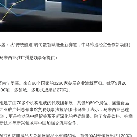
标题：从“传统航道”转向数智赋能全新赛道，中马缔造经贸合作新动能）
马来西亚驻广州总领事馆提供）
西南宁闭幕。来自60个国家的3260家参展企业满载而归。截至9月20
00项，多领域、多形式成果超270项。
组建了由70多个机构组成的代表团参展，共设约80个展位，涵盖食品
西亚驻广州总领事馆贸易领事法拉哈娜·卡马鲁丁表示，马来西亚已连
通道，更是推动马中经贸关系不断深化的桥梁纽带。除了食品饮料、棕榈
新技术等新兴领域与中国加强交流与合作。
或AI赋能展品占总参展展品比重超50%。首设的AI专馆展出约1200项