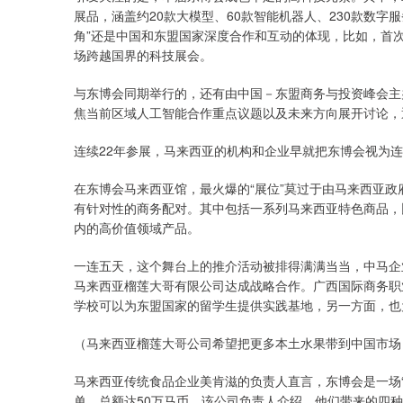
展品，涵盖约20款大模型、60款智能机器人、230款数字
角”还是中国和东盟国家深度合作和互动的体现，比如，首
场跨越国界的科技展会。
与东博会同期举行的，还有由中国－东盟商务与投资峰会主
焦当前区域人工智能合作重点议题以及未来方向展开讨论，
连续22年参展，马来西亚的机构和企业早就把东博会视为
在东博会马来西亚馆，最火爆的“展位”莫过于由马来西亚
有针对性的商务配对。其中包括一系列马来西亚特色商品，
内的高价值领域产品。
一连五天，这个舞台上的推介活动被排得满满当当，中马企
马来西亚榴莲大哥有限公司达成战略合作。广西国际商务职
学校可以为东盟国家的留学生提供实践基地，另一方面，也
（马来西亚榴莲大哥公司希望把更多本土水果带到中国市场
马来西亚传统食品企业美肯滋的负责人直言，东博会是一场
单，总额达50万马币。该公司负责人介绍，他们带来的四