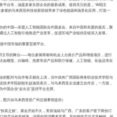
服务平台等，涵盖多家头部企业的最新成果。值得关注的是，“AI唱主
次参展的马来西亚科技创新部就带来了绿色能源AI场景化应用，打造一
办的中国—东盟人工智能国际合作圆桌会。来自中国和东盟的嘉宾，聚
通过人工智能引领推进产业变革，促进区域产业链供应链深入发展。
连接中国市场的重要贸易平台。
政府主导的舞台——每位参展商都有机会上台推介产品和增值项目，进行
比如榴莲、白咖啡、燕窝等农产品和医疗保健、人工智能、化妆品等在
业的配对与合作每天都在上演，当中就有广西国际商务职业技术学院与
业技术学院副校长赵迪琼表示，与马来西亚企业建立合作后，一方面，
为中国企业“走出去”提供平台支撑。
，图片由马来西亚驻广州总领事馆提供）
“惊喜之旅”。展会开始不久，美肯滋就与广西、广东的客户签下两份订
种口味产品包装精美，深受中国消费者喜爱，其中辣味产品尤其畅销，超