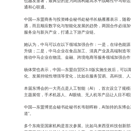
也越发显著，最典型的是为两国构建高水平战略性中马命运
通和心联通。
中国—东盟商务与投资峰会秘书处秘书长杨雁雁表示，随着
遇，而且顺应数字化与智能化发展的趋势，两国合作必须加
服务业与新兴产业，打通上下游产业链。
她认为，中马可以在以下领域加强合作：一是，在绿色能源
升级；二是，中马企业在食品加工、清真产业及高端制造等
推动中马企业在物流、金融、跨境电商等服务领域加强合作
杨体荣也表示，中国—东盟自贸区3.0版实施生效后，可
化、发展持续性增强等变化，比如在服务贸易、高科技、人
本届东博会的一大亮点是人工智能（AI），首次设立了规模达
主题展馆，手术机器人、AI眼镜、无人机等产品让人目不暇接
中国—东盟博览会秘书处秘书长韦朝晖称，AI加持的东博会
道”。
多个东南亚国家机构是首次参展。比如马来西亚科技创新部