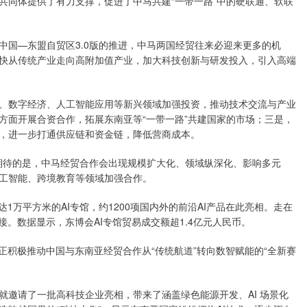
共同体提供了有力支撑，促进了中马共建“一带一路”中的硬联通、软联
中国—东盟自贸区3.0版的推进，中马两国经贸往来必迎来更多的机
快从传统产业走向高附加值产业，加大科技创新与研发投入，引入高端
、数字经济、人工智能应用等新兴领域加强投资，推动技术交流与产业
方面开展合资合作，拓展东南亚等“一带一路”共建国家的市场；三是，
，进一步打通供应链和资金链，降低营商成本。
以期待的是，中马经贸合作会出现规模扩大化、领域纵深化、影响多元
工智能、跨境教育等领域加强合作。
1万平方米的AI专馆，约1200项国内外的前沿AI产品在此亮相。走在
。数据显示，东博会AI专馆贸易成交额超1.4亿元人民币。
正积极推动中国与东南亚经贸合作从“传统航道”转向数智赋能的“全新赛
就邀请了一批高科技企业亮相，带来了涵盖绿色能源开发、AI 场景化