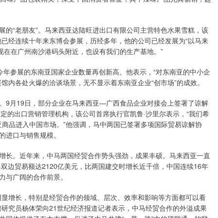
展的“老朋友”。马来西亚达陆旺进出口有限公司主营特色水果雪糕，该
者表示，他已经连续十年来东博会参展，历经多年，他的公司已经发展为“以马来
现在在广州南沙港码头附近，也设有我们的生产基地。”
今年参展的东南亚国家企业数量再创新高。他表示，“对东南亚的中小企
馆内各处火爆的洽谈场景，无不显示着东南亚企业“创市场”的成效。
。9月19日，部分企业在马来西亚—广西食品企业对接会上签署了谅解
定的出口营销管理机构，该公司首席执行官凯鲁·沙里尔表示，“我们希
亚商品进入中国市场。”他强调，马中两国已签署多项国际贸易谅解协
的进口与销售规模。
增长。近年来，中马两国经贸合作势头强劲，成果丰硕。马来西亚一直
双边贸易额达2120亿美元，比两国建交时增长近千倍，中国连续16年
力与广阔的合作前景。
明显增长，特别是经贸合作的领域、层次、效率和影响等方面都可以看
聘研究员杨体荣向21世纪经济报道记者表示，中马经贸合作的外溢成果