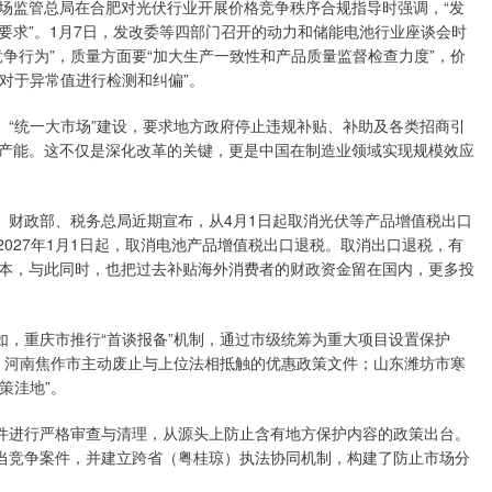
日，市场监管总局在合肥对光伏行业开展价格竞争秩序合规指导时强调，“发
要求”。1月7日，发改委等四部门召开的动力和储能电池行业座谈会时
争行为”，质量方面要“加大生产一致性和产品质量监督检查力度”，价
，对于异常值进行检测和纠偏”。
。“统一大市场”建设，要求地方政府停止违规补贴、补助及各类招商引
产能。这不仅是深化改革的关键，更是中国在制造业领域实现规模效应
。财政部、税务总局近期宣布，从4月1日起取消光伏等产品增值税出口
2027年1月1日起，取消电池产品增值税出口退税。取消出口退税，有
本，与此同时，也把过去补贴海外消费者的财政资金留在国内，更多投
如，重庆市推行“首谈报备”机制，通过市级统筹为重大项目设置保护
”。河南焦作市主动废止与上位法相抵触的优惠政策文件；山东潍坊市寒
策洼地”。
文件进行严格审查与清理，从源头上防止含有地方保护内容的政策出台。
正当竞争案件，并建立跨省（粤桂琼）执法协同机制，构建了防止市场分