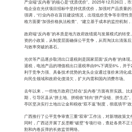
产业端“反内卷”的核心是“优质优价”。2025年12月26
电企业在光伏项目招标中坚持优质优价，加强对产品质量的
强调，“行业内存在盲目建设情况，出现低价竞争等非理性竞
格方面要“加强价格执法检查”、“建立基于成本的监控机制
政府端“反内卷”的本质是地方政府政绩观与发展模式的转变
资的小政策，从制度层面确保公平竞争，从而淘汰出清落后
与效率突破的基石。
光伏等产品逐步取消出口退税则是国家层面“反内卷”的体现
退税，电池产品的增值税出口退税率由9%下调至6%，并于
利于竞争力强、具备技术优势的龙头企业通过涨价来消化成
向民生领域和政府化债清欠，扩大内需和国内消费市场。
去年以来，一些地方政府已经在“反内卷”方面有所实践。比
期，引导区县从“拼土地、拼税收”转向“拼产业链、拼生态
亭区坚决实行土地出让金和税收“双不返”制度，彻底填平“政
广西推行了公平竞争审查三重“双审”工作法，对新增政策
同时，广西还开展了反垄断“破壁”专项行动，查处各类不
割和内卷反弹的长效监管网络。