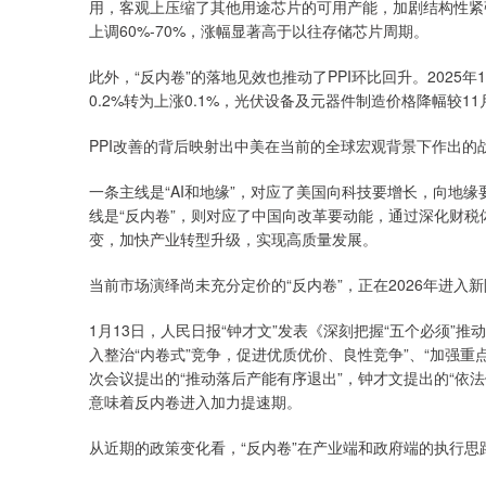
用，客观上压缩了其他用途芯片的可用产能，加剧结构性紧张
上调60%-70%，涨幅显著高于以往存储芯片周期。
此外，“反内卷”的落地见效也推动了PPI环比回升。2025
0.2%转为上涨0.1%，光伏设备及元器件制造价格降幅较11
PPI改善的背后映射出中美在当前的全球宏观背景下作出的
一条主线是“AI和地缘”，对应了美国向科技要增长，向地缘
线是“反内卷”，则对应了中国向改革要动能，通过深化财
变，加快产业转型升级，实现高质量发展。
当前市场演绎尚未充分定价的“反内卷”，正在2026年进入
1月13日，人民日报“钟才文”发表《深刻把握“五个必须”
入整治“内卷式”竞争，促进优质优价、良性竞争”、“加强
次会议提出的“推动落后产能有序退出”，钟才文提出的“依
意味着反内卷进入加力提速期。
从近期的政策变化看，“反内卷”在产业端和政府端的执行思