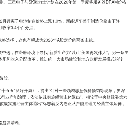
。三星电子与SK海力士计划在2026年第一季度将服务器DRAM价格
年12月锂离子电池制造价格上涨1.0%，新能源车整车制造价格由下降
月收窄0.4个百分点。
战略选择，这也有望成为2026年A股定价的两条主线。
要中选，在滞胀环境下寻找“新质生产力”以让“美国再次伟大”。另一条主
税体系和收入分配改革，推进统一大市场建设和地方政府发展模式的转
新阶段。
推动“十五五”良好开局》，提出“针对一些领域恶意低价倾销等现象，要深
重点行业产能治理，依法依规实施经营主体退出”。相较于中央财经委第六
法依规实施经营主体退出”标志着反内卷正从产能治理向经营主体延伸，
路愈发清晰。