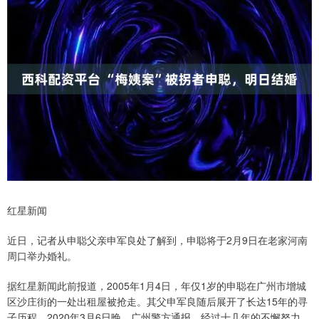
红星新闻
近日，记者从申聪父亲申军良处了解到，申聪将于2月9日在老家河南
周口举办婚礼。
据红星新闻此前报道，2005年1月4日，年仅1岁的申聪在广州市增城
区沙庄街的一处出租屋被抢走。其父申军良随后展开了长达15年的寻
子历程。2020年3月6日晚，广州警方通报，经过十几年的不懈努力，