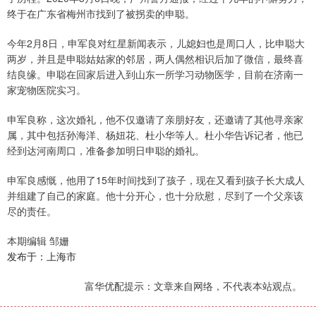
终于在广东省梅州市找到了被拐卖的申聪。
今年2月8日，申军良对红星新闻表示，儿媳妇也是周口人，比申聪大
两岁，并且是申聪姑姑家的邻居，两人偶然相识后加了微信，最终喜
结良缘。申聪在回家后进入到山东一所学习动物医学，目前在济南一
家宠物医院实习。
申军良称，这次婚礼，他不仅邀请了亲朋好友，还邀请了其他寻亲家
属，其中包括孙海洋、杨妞花、杜小华等人。杜小华告诉记者，他已
经到达河南周口，准备参加明日申聪的婚礼。
申军良感慨，他用了15年时间找到了孩子，现在又看到孩子长大成人
并组建了自己的家庭。他十分开心，也十分欣慰，尽到了一个父亲该
尽的责任。
本期编辑 邹姗
发布于：上海市
富华优配提示：文章来自网络，不代表本站观点。