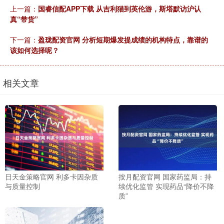
上一篇：
国睿信配APP下载 从吉利猫到英伦游，斯塔默访沪认
真“带货”
下一篇：
盈珑配资官网 分析短期爆发提成绩的机构特点，靠谱的
该如何选择呢？
相关文章
日天金策略官网 利多卡因杂质
按月配资官网 国家药监局：持
与质量控制
续优化监管 实现药品“降价不降
质”